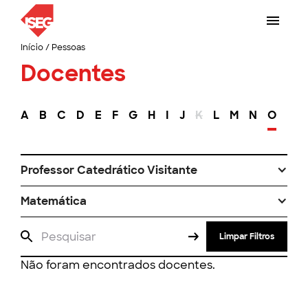
Início
/
Pessoas
Docentes
A
B
C
D
E
F
G
H
I
J
K
L
M
N
O
P
Professor Catedrático Visitante
Matemática
Limpar Filtros
Não foram encontrados docentes.