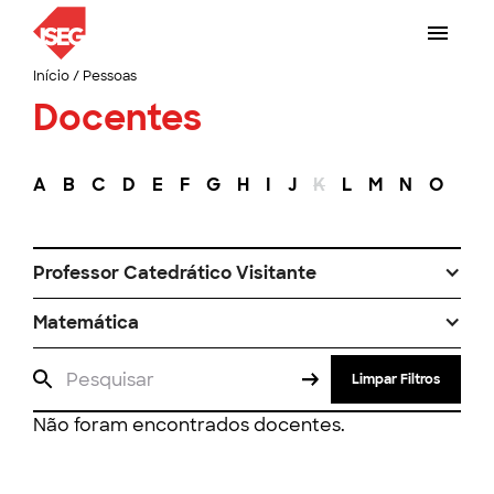
Início
/
Pessoas
Docentes
A
B
C
D
E
F
G
H
I
J
K
L
M
N
O
P
Professor Catedrático Visitante
Matemática
Limpar Filtros
Não foram encontrados docentes.