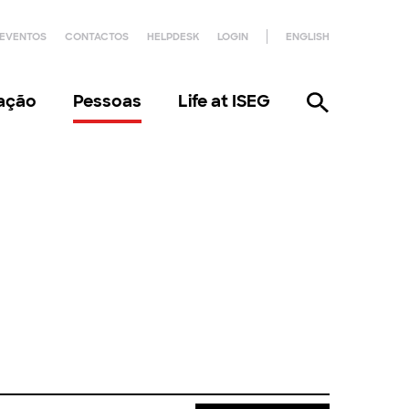
EVENTOS
CONTACTOS
HELPDESK
LOGIN
ENGLISH
gação
Pessoas
Life at ISEG