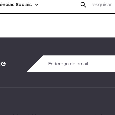
ências Sociais
EG