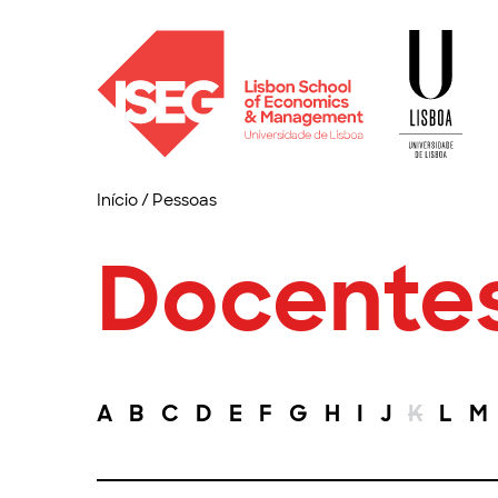
Início
/
Pessoas
Docente
A
B
C
D
E
F
G
H
I
J
K
L
M