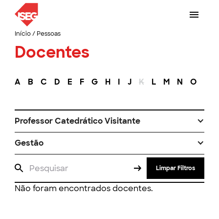
Início
/
Pessoas
Docentes
A
B
C
D
E
F
G
H
I
J
K
L
M
N
O
P
Professor Catedrático Visitante
Gestão
Limpar Filtros
Não foram encontrados docentes.