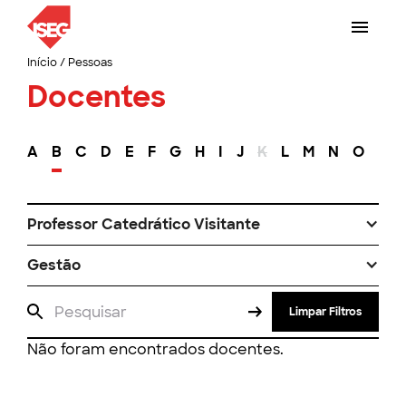
Início
/
Pessoas
Docentes
A
B
C
D
E
F
G
H
I
J
K
L
M
N
O
P
Professor Catedrático Visitante
Gestão
Limpar Filtros
Não foram encontrados docentes.