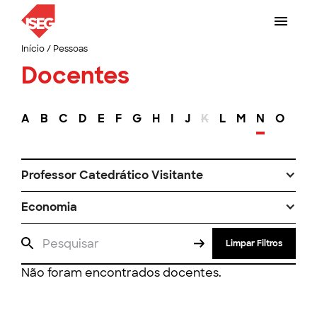
Início
/
Pessoas
Docentes
A
B
C
D
E
F
G
H
I
J
K
L
M
N
O
P
Professor Catedrático Visitante
Economia
Limpar Filtros
Não foram encontrados docentes.