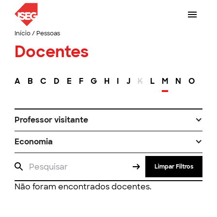
Início
/
Pessoas
Docentes
A
B
C
D
E
F
G
H
I
J
K
L
M
N
O
P
Professor visitante
Economia
Limpar Filtros
Não foram encontrados docentes.