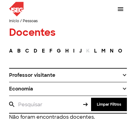
Início
/
Pessoas
Docentes
A
B
C
D
E
F
G
H
I
J
K
L
M
N
O
P
Professor visitante
Economia
Limpar Filtros
Não foram encontrados docentes.