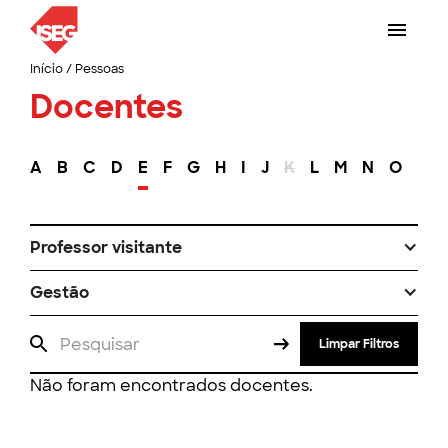
Início
/
Pessoas
Docentes
A
B
C
D
E
F
G
H
I
J
K
L
M
N
O
P
Professor visitante
Gestão
Limpar Filtros
Não foram encontrados docentes.