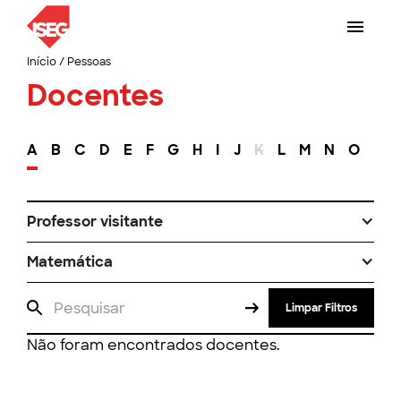
Início
/
Pessoas
Docentes
A
B
C
D
E
F
G
H
I
J
K
L
M
N
O
P
Professor visitante
Matemática
Limpar Filtros
Não foram encontrados docentes.