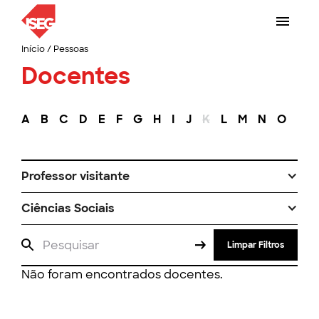
Início
/
Pessoas
Docentes
A
B
C
D
E
F
G
H
I
J
K
L
M
N
O
P
Professor visitante
Ciências Sociais
Limpar Filtros
Não foram encontrados docentes.