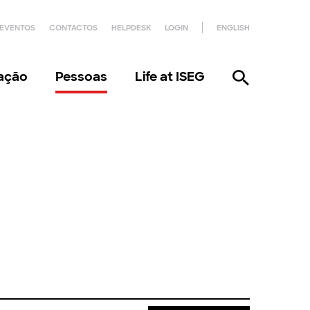
EVENTOS
CONTACTOS
HELPDESK
LOGIN
ENGLISH
gação
Pessoas
Life at ISEG