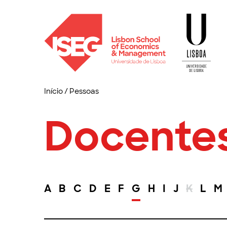
Início
/
Pessoas
Docente
A
B
C
D
E
F
G
H
I
J
K
L
M