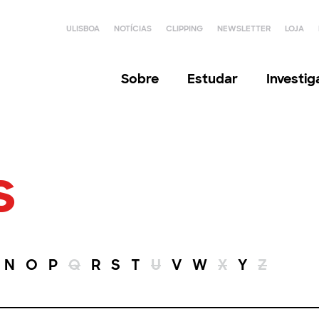
ULISBOA
NOTÍCIAS
CLIPPING
NEWSLETTER
LOJA
Sobre
Estudar
Investi
s
N
O
P
Q
R
S
T
U
V
W
X
Y
Z