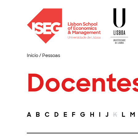
Início
/
Pessoas
Docente
A
B
C
D
E
F
G
H
I
J
K
L
M