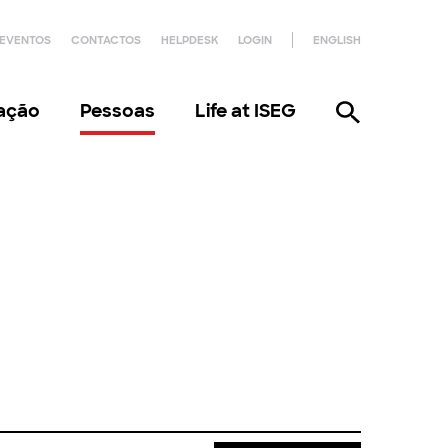
EVENTOS
CONTACTOS
HELPDESK
LOGIN
ENGLISH
gação
Pessoas
Life at ISEG