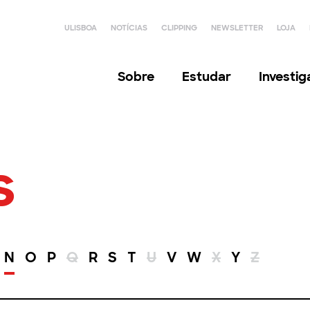
ULISBOA
NOTÍCIAS
CLIPPING
NEWSLETTER
LOJA
Sobre
Estudar
Investi
s
N
O
P
Q
R
S
T
U
V
W
X
Y
Z