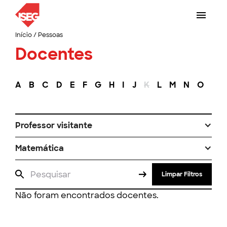
Início
/
Pessoas
Docentes
A
B
C
D
E
F
G
H
I
J
K
L
M
N
O
P
Professor visitante
Matemática
Limpar Filtros
Não foram encontrados docentes.