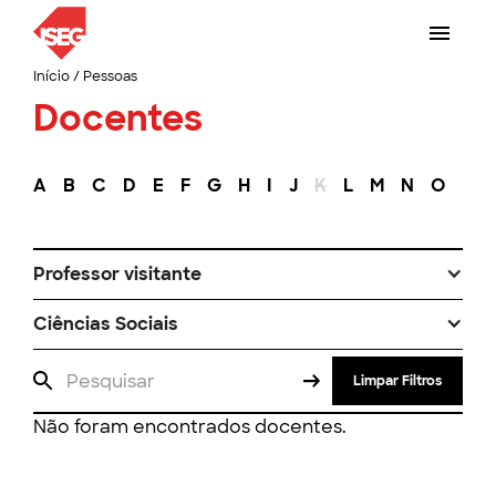
Início
/
Pessoas
Docentes
A
B
C
D
E
F
G
H
I
J
K
L
M
N
O
P
Professor visitante
Ciências Sociais
Limpar Filtros
Não foram encontrados docentes.