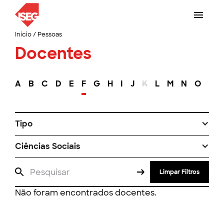
Início
/
Pessoas
Docentes
A
B
C
D
E
F
G
H
I
J
K
L
M
N
O
P
Tipo
Ciências Sociais
Limpar Filtros
Não foram encontrados docentes.