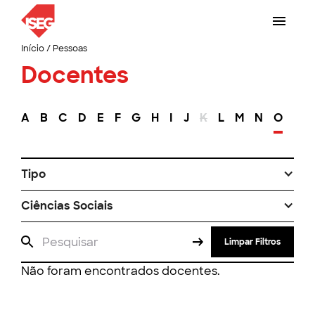
Início
/
Pessoas
Docentes
A
B
C
D
E
F
G
H
I
J
K
L
M
N
O
P
Tipo
Ciências Sociais
Limpar Filtros
Não foram encontrados docentes.