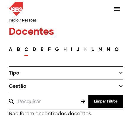
Início
/
Pessoas
Docentes
A
B
C
D
E
F
G
H
I
J
K
L
M
N
O
P
Tipo
Gestão
Limpar Filtros
Não foram encontrados docentes.