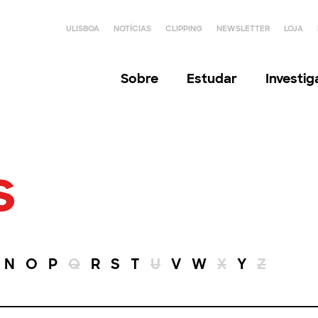
ULISBOA
NOTÍCIAS
CLIPPING
NEWSLETTER
LOJA
Sobre
Estudar
Investi
s
N
O
P
Q
R
S
T
U
V
W
X
Y
Z