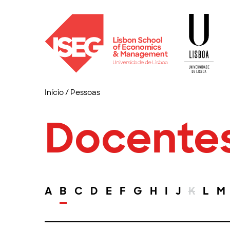
Início
/
Pessoas
Docente
A
B
C
D
E
F
G
H
I
J
K
L
M