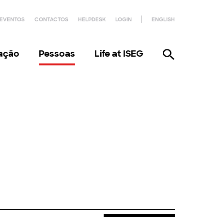
EVENTOS
CONTACTOS
HELPDESK
LOGIN
ENGLISH
gação
Pessoas
Life at ISEG