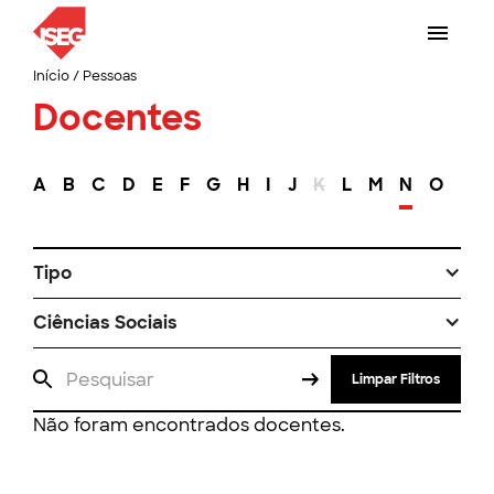
Início
/
Pessoas
Docentes
A
B
C
D
E
F
G
H
I
J
K
L
M
N
O
P
Tipo
Ciências Sociais
Limpar Filtros
Não foram encontrados docentes.