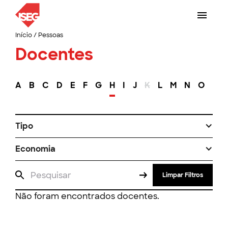
Início
/
Pessoas
Docentes
A
B
C
D
E
F
G
H
I
J
K
L
M
N
O
P
Tipo
Economia
Limpar Filtros
Não foram encontrados docentes.