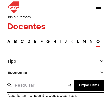
Início
/
Pessoas
Docentes
A
B
C
D
E
F
G
H
I
J
K
L
M
N
O
P
Tipo
Economia
Limpar Filtros
Não foram encontrados docentes.