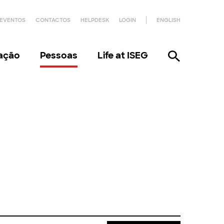
EVENTOS
CONTACTOS
HELPDESK
LOGIN
ENGLISH
gação
Pessoas
Life at ISEG