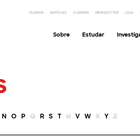
ULISBOA
NOTÍCIAS
CLIPPING
NEWSLETTER
LOJA
Sobre
Estudar
Investi
s
N
O
P
Q
R
S
T
U
V
W
X
Y
Z