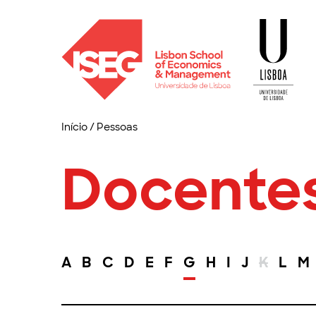
Início
/
Pessoas
Docente
A
B
C
D
E
F
G
H
I
J
K
L
M