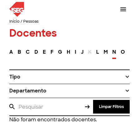
Início
/
Pessoas
Docentes
A
B
C
D
E
F
G
H
I
J
K
L
M
N
O
P
Tipo
Departamento
Limpar Filtros
Não foram encontrados docentes.