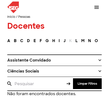
Início
/
Pessoas
Docentes
A
B
C
D
E
F
G
H
I
J
K
L
M
N
O
P
Assistente Convidado
Ciências Sociais
Limpar Filtros
Não foram encontrados docentes.