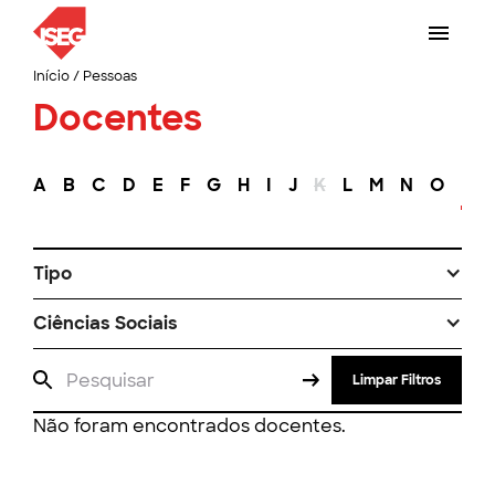
Início
/
Pessoas
Docentes
A
B
C
D
E
F
G
H
I
J
K
L
M
N
O
P
Tipo
Ciências Sociais
Limpar Filtros
Não foram encontrados docentes.