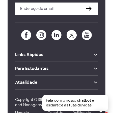
Links Rápidos
Para Estudantes
Atualidade
Copyright © ISEG Lisbon School of Economics
Fala com o nosso
chatbot
e
and Management 2026
esclarece as tuas dúvidas.
Livro de
Canal de
Política de