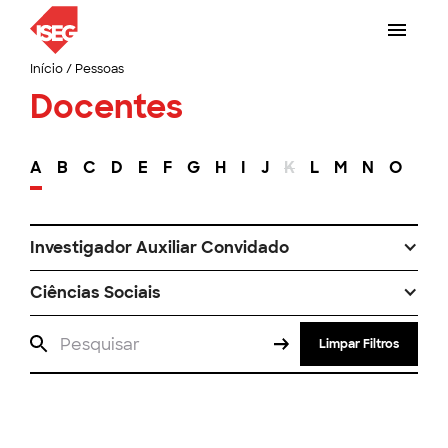
Início
/
Pessoas
Docentes
A
B
C
D
E
F
G
H
I
J
K
L
M
N
O
P
Investigador Auxiliar Convidado
Ciências Sociais
Limpar Filtros