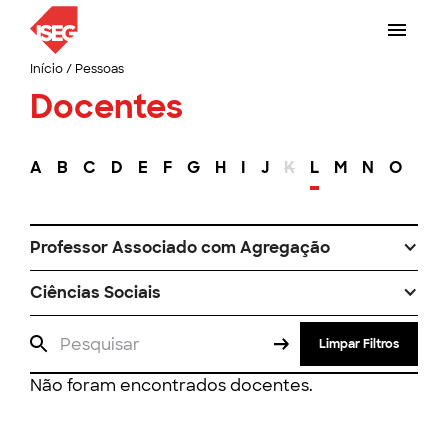
Início
/
Pessoas
Docentes
A
B
C
D
E
F
G
H
I
J
K
L
M
N
O
P
Professor Associado com Agregação
Ciências Sociais
Limpar Filtros
Não foram encontrados docentes.