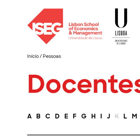
Início
/
Pessoas
Docente
A
B
C
D
E
F
G
H
I
J
K
L
M