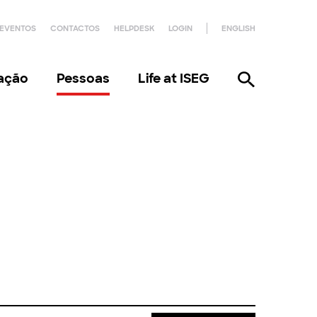
EVENTOS
CONTACTOS
HELPDESK
LOGIN
ENGLISH
gação
Pessoas
Life at ISEG