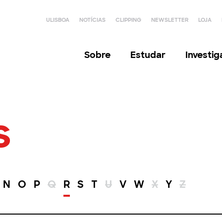
ULISBOA
NOTÍCIAS
CLIPPING
NEWSLETTER
LOJA
Sobre
Estudar
Investi
s
N
O
P
Q
R
S
T
U
V
W
X
Y
Z