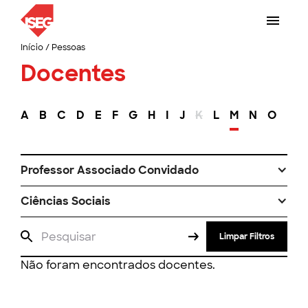
Início
/
Pessoas
Docentes
A
B
C
D
E
F
G
H
I
J
K
L
M
N
O
P
Professor Associado Convidado
Ciências Sociais
Limpar Filtros
Não foram encontrados docentes.