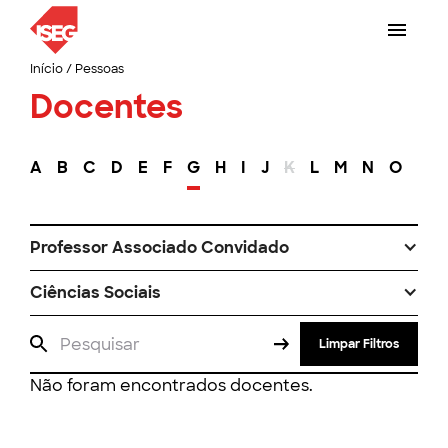
Início
/
Pessoas
Docentes
A
B
C
D
E
F
G
H
I
J
K
L
M
N
O
P
Professor Associado Convidado
Ciências Sociais
Limpar Filtros
Não foram encontrados docentes.