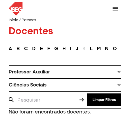
Início
/
Pessoas
Docentes
A
B
C
D
E
F
G
H
I
J
K
L
M
N
O
P
Professor Auxiliar
Ciências Sociais
Limpar Filtros
Não foram encontrados docentes.