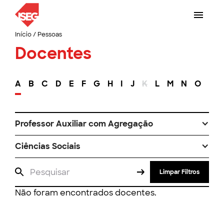
Início
/
Pessoas
Docentes
A
B
C
D
E
F
G
H
I
J
K
L
M
N
O
P
Professor Auxiliar com Agregação
Ciências Sociais
Limpar Filtros
Não foram encontrados docentes.