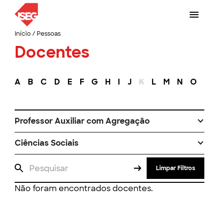
Início
/
Pessoas
Docentes
A
B
C
D
E
F
G
H
I
J
K
L
M
N
O
P
Professor Auxiliar com Agregação
Ciências Sociais
Limpar Filtros
Não foram encontrados docentes.