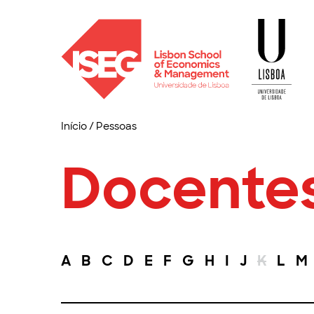
Início
/
Pessoas
Docente
A
B
C
D
E
F
G
H
I
J
K
L
M