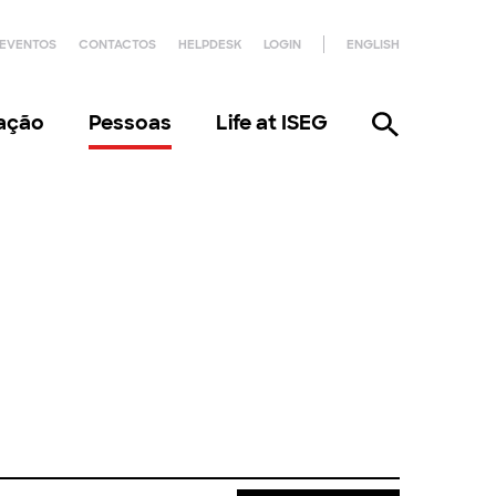
EVENTOS
CONTACTOS
HELPDESK
LOGIN
ENGLISH
gação
Pessoas
Life at ISEG