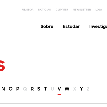
ULISBOA
NOTÍCIAS
CLIPPING
NEWSLETTER
LOJA
Sobre
Estudar
Investi
s
N
O
P
Q
R
S
T
U
V
W
X
Y
Z