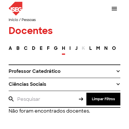
Início
/
Pessoas
Docentes
A
B
C
D
E
F
G
H
I
J
K
L
M
N
O
P
Professor Catedrático
Ciências Sociais
Limpar Filtros
Não foram encontrados docentes.