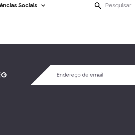
ências Sociais
EG