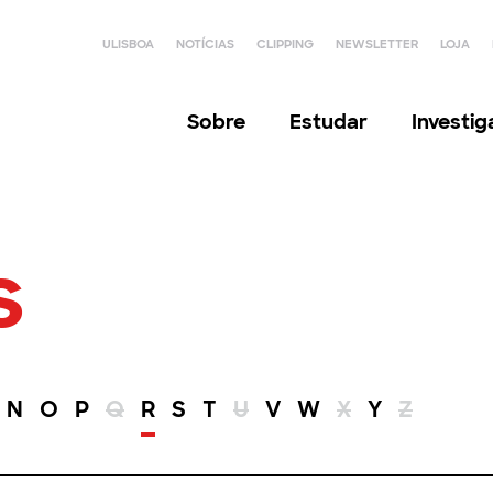
ULISBOA
NOTÍCIAS
CLIPPING
NEWSLETTER
LOJA
Sobre
Estudar
Investi
s
N
O
P
Q
R
S
T
U
V
W
X
Y
Z