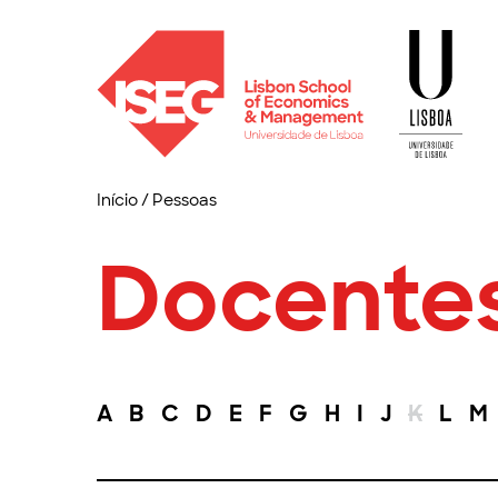
Início
/
Pessoas
Docente
A
B
C
D
E
F
G
H
I
J
K
L
M