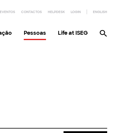
EVENTOS
CONTACTOS
HELPDESK
LOGIN
ENGLISH
gação
Pessoas
Life at ISEG