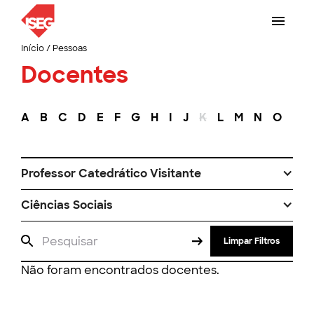
Início
/
Pessoas
Docentes
A
B
C
D
E
F
G
H
I
J
K
L
M
N
O
P
Professor Catedrático Visitante
Ciências Sociais
Limpar Filtros
Não foram encontrados docentes.