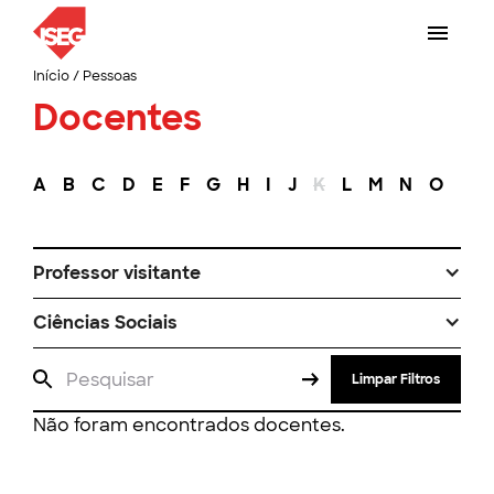
Início
/
Pessoas
Docentes
A
B
C
D
E
F
G
H
I
J
K
L
M
N
O
P
Professor visitante
Ciências Sociais
Limpar Filtros
Não foram encontrados docentes.