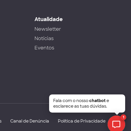
s
Atualidade
Newsletter
Notícias
Eventos
Fala com o nosso
chatbot
e
esclarece as tuas dúvidas.
1
s
Canal de Denúncia
Política de Privacidade
Chat