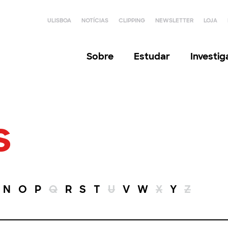
ULISBOA
NOTÍCIAS
CLIPPING
NEWSLETTER
LOJA
Sobre
Estudar
Investi
s
N
O
P
Q
R
S
T
U
V
W
X
Y
Z