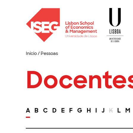
Início
/
Pessoas
Docente
A
B
C
D
E
F
G
H
I
J
K
L
M