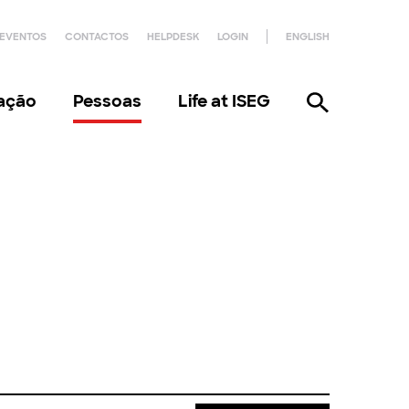
EVENTOS
CONTACTOS
HELPDESK
LOGIN
ENGLISH
gação
Pessoas
Life at ISEG