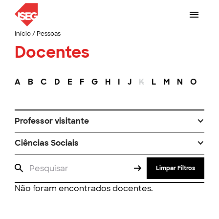
Início
/
Pessoas
Docentes
A
B
C
D
E
F
G
H
I
J
K
L
M
N
O
P
Professor visitante
Ciências Sociais
Limpar Filtros
Não foram encontrados docentes.