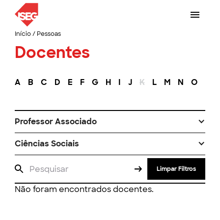
Início
/
Pessoas
Docentes
A
B
C
D
E
F
G
H
I
J
K
L
M
N
O
P
Professor Associado
Ciências Sociais
Limpar Filtros
Não foram encontrados docentes.