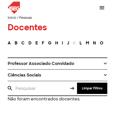
Início
/
Pessoas
Docentes
A
B
C
D
E
F
G
H
I
J
K
L
M
N
O
P
Professor Associado Convidado
Ciências Sociais
Limpar Filtros
Não foram encontrados docentes.