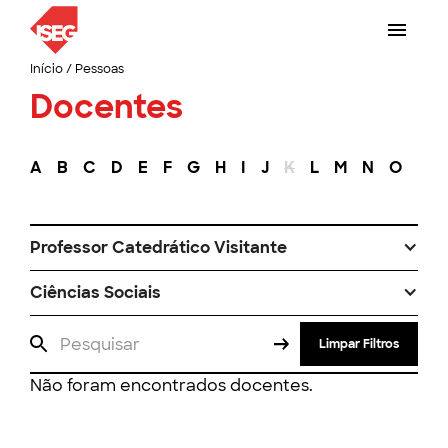
Início
/
Pessoas
Docentes
A
B
C
D
E
F
G
H
I
J
K
L
M
N
O
P
Professor Catedrático Visitante
Ciências Sociais
Limpar Filtros
Não foram encontrados docentes.