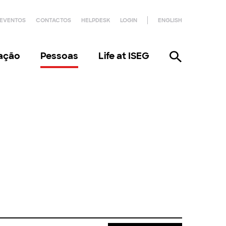
EVENTOS
CONTACTOS
HELPDESK
LOGIN
ENGLISH
gação
Pessoas
Life at ISEG