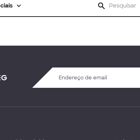
ciais
EG