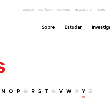
ULISBOA
NOTÍCIAS
CLIPPING
NEWSLETTER
LOJA
Sobre
Estudar
Investi
s
N
O
P
Q
R
S
T
U
V
W
X
Y
Z