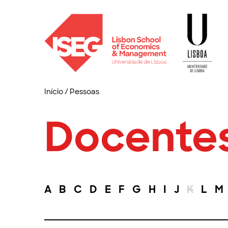
Início
/
Pessoas
Docente
A
B
C
D
E
F
G
H
I
J
K
L
M