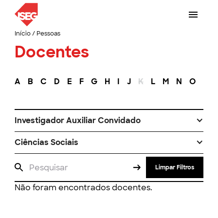
Início
/
Pessoas
Docentes
A
B
C
D
E
F
G
H
I
J
K
L
M
N
O
P
Investigador Auxiliar Convidado
Ciências Sociais
Limpar Filtros
Não foram encontrados docentes.