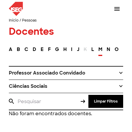
Início
/
Pessoas
Docentes
A
B
C
D
E
F
G
H
I
J
K
L
M
N
O
P
Professor Associado Convidado
Ciências Sociais
Limpar Filtros
Não foram encontrados docentes.