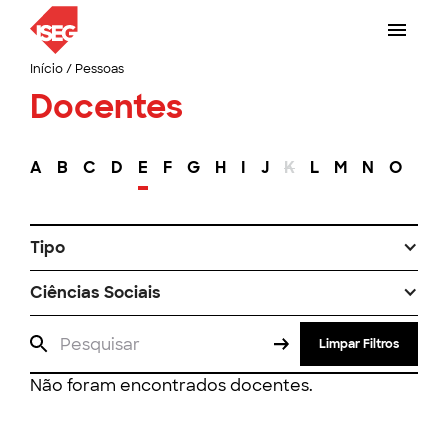
Início
/
Pessoas
Docentes
A
B
C
D
E
F
G
H
I
J
K
L
M
N
O
P
Tipo
Ciências Sociais
Limpar Filtros
Não foram encontrados docentes.