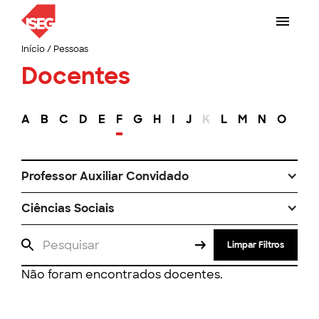
Início
/
Pessoas
Docentes
A
B
C
D
E
F
G
H
I
J
K
L
M
N
O
P
Professor Auxiliar Convidado
Ciências Sociais
Limpar Filtros
Não foram encontrados docentes.