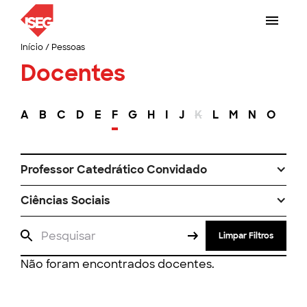
Início
/
Pessoas
Docentes
A
B
C
D
E
F
G
H
I
J
K
L
M
N
O
P
Professor Catedrático Convidado
Ciências Sociais
Limpar Filtros
Não foram encontrados docentes.